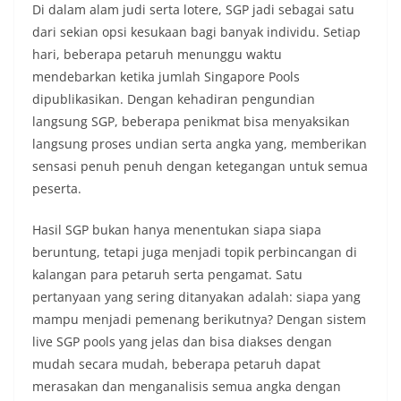
Di dalam alam judi serta lotere, SGP jadi sebagai satu
dari sekian opsi kesukaan bagi banyak individu. Setiap
hari, beberapa petaruh menunggu waktu
mendebarkan ketika jumlah Singapore Pools
dipublikasikan. Dengan kehadiran pengundian
langsung SGP, beberapa penikmat bisa menyaksikan
langsung proses undian serta angka yang, memberikan
sensasi penuh penuh dengan ketegangan untuk semua
peserta.
Hasil SGP bukan hanya menentukan siapa siapa
beruntung, tetapi juga menjadi topik perbincangan di
kalangan para petaruh serta pengamat. Satu
pertanyaan yang sering ditanyakan adalah: siapa yang
mampu menjadi pemenang berikutnya? Dengan sistem
live SGP pools yang jelas dan bisa diakses dengan
mudah secara mudah, beberapa petaruh dapat
merasakan dan menganalisis semua angka dengan