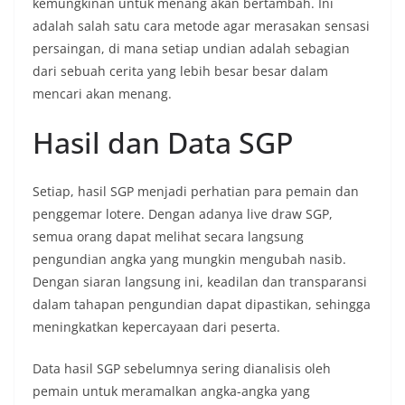
kemungkinan untuk menang akan bertambah. Ini
adalah salah satu cara metode agar merasakan sensasi
persaingan, di mana setiap undian adalah sebagian
dari sebuah cerita yang lebih besar besar dalam
mencari akan menang.
Hasil dan Data SGP
Setiap, hasil SGP menjadi perhatian para pemain dan
penggemar lotere. Dengan adanya live draw SGP,
semua orang dapat melihat secara langsung
pengundian angka yang mungkin mengubah nasib.
Dengan siaran langsung ini, keadilan dan transparansi
dalam tahapan pengundian dapat dipastikan, sehingga
meningkatkan kepercayaan dari peserta.
Data hasil SGP sebelumnya sering dianalisis oleh
pemain untuk meramalkan angka-angka yang