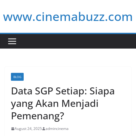
Skip
www.cinemabuzz.com
to
content
BLOG
Data SGP Setiap: Siapa
yang Akan Menjadi
Pemenang?
August 24, 2025
admincinema