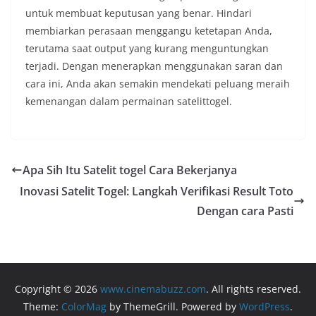
untuk membuat keputusan yang benar. Hindari
membiarkan perasaan menggangu ketetapan Anda,
terutama saat output yang kurang menguntungkan
terjadi. Dengan menerapkan menggunakan saran dan
cara ini, Anda akan semakin mendekati peluang meraih
kemenangan dalam permainan satelittogel.
Apa Sih Itu Satelit togel Cara Bekerjanya
Inovasi Satelit Togel: Langkah Verifikasi Result Toto
Dengan cara Pasti
Copyright © 2026
www.cinemabuzz.com
. All rights reserved.
Theme:
ColorMag
by ThemeGrill. Powered by
WordPress
.