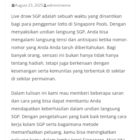
August 23, 2025
admincinema
Live draw SGP adalah sebuah waktu yang dinantikan
bagi para penggemar lotto di Singapore Pools. Dengan
menyaksikan undian langsung SGP, Anda bisa
mengalami langsung tensi dan antisipasi ketika nomor-
nomor yang Anda Anda taruh diberitahukan. Bagi
banyak orang, sensasi ini bukan hanya tidak hanya
tentang hadiah, tetapi juga berkenaan dengan
kesenangan serta komunitas yang terbentuk di sekitar
di sekitar permainan.
Dalam tulisan ini kami mau memberi beberapa saran
dan cara yang bisa dapat membantu Anda
mendapatkan keberhasilan dalam undian langsung
SGP. Dengan pengetahuan yang baik baik tentang cara
kerja kolam SGP serta bagaimana metode
memanfaatkan peluang, kamu bisa meningkatkan
peluang kamu dalam lomba togel Singapore. Mari kita