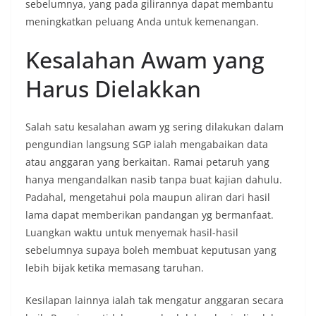
sebelumnya, yang pada gilirannya dapat membantu
meningkatkan peluang Anda untuk kemenangan.
Kesalahan Awam yang
Harus Dielakkan
Salah satu kesalahan awam yg sering dilakukan dalam
pengundian langsung SGP ialah mengabaikan data
atau anggaran yang berkaitan. Ramai petaruh yang
hanya mengandalkan nasib tanpa buat kajian dahulu.
Padahal, mengetahui pola maupun aliran dari hasil
lama dapat memberikan pandangan yg bermanfaat.
Luangkan waktu untuk menyemak hasil-hasil
sebelumnya supaya boleh membuat keputusan yang
lebih bijak ketika memasang taruhan.
Kesilapan lainnya ialah tak mengatur anggaran secara