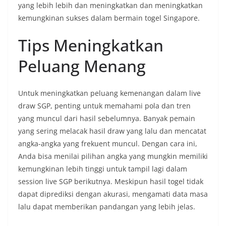
yang lebih lebih dan meningkatkan dan meningkatkan
kemungkinan sukses dalam bermain togel Singapore.
Tips Meningkatkan
Peluang Menang
Untuk meningkatkan peluang kemenangan dalam live
draw SGP, penting untuk memahami pola dan tren
yang muncul dari hasil sebelumnya. Banyak pemain
yang sering melacak hasil draw yang lalu dan mencatat
angka-angka yang frekuent muncul. Dengan cara ini,
Anda bisa menilai pilihan angka yang mungkin memiliki
kemungkinan lebih tinggi untuk tampil lagi dalam
session live SGP berikutnya. Meskipun hasil togel tidak
dapat diprediksi dengan akurasi, mengamati data masa
lalu dapat memberikan pandangan yang lebih jelas.