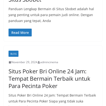
Panduan Lengkap Bermain di Situs Sbobet adalah hal
yang penting untuk para pemain judi online. Dengan
panduan yang tepat, Anda
Read More
BLOG
November 29, 2024
admincinema
Situs Poker Bri Online 24 Jam:
Tempat Bermain Terbaik untuk
Para Pecinta Poker
Situs Poker Bri Online 24 Jam: Tempat Bermain Terbaik
untuk Para Pecinta Poker Siapa yang tidak suka