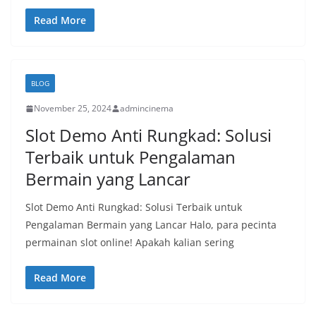
Read More
BLOG
November 25, 2024
admincinema
Slot Demo Anti Rungkad: Solusi
Terbaik untuk Pengalaman
Bermain yang Lancar
Slot Demo Anti Rungkad: Solusi Terbaik untuk
Pengalaman Bermain yang Lancar Halo, para pecinta
permainan slot online! Apakah kalian sering
Read More