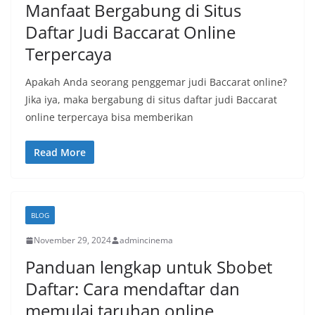
Manfaat Bergabung di Situs
Daftar Judi Baccarat Online
Terpercaya
Apakah Anda seorang penggemar judi Baccarat online?
Jika iya, maka bergabung di situs daftar judi Baccarat
online terpercaya bisa memberikan
Read More
BLOG
November 29, 2024
admincinema
Panduan lengkap untuk Sbobet
Daftar: Cara mendaftar dan
memulai taruhan online