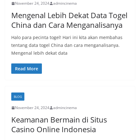
November 24, 2024
admincinema
Mengenal Lebih Dekat Data Togel
China dan Cara Menganalisanya
Halo para pecinta togel! Hari ini kita akan membahas
tentang data togel China dan cara menganalisanya.
Mengenal lebih dekat data
Read More
BLOG
November 24, 2024
admincinema
Keamanan Bermain di Situs
Casino Online Indonesia