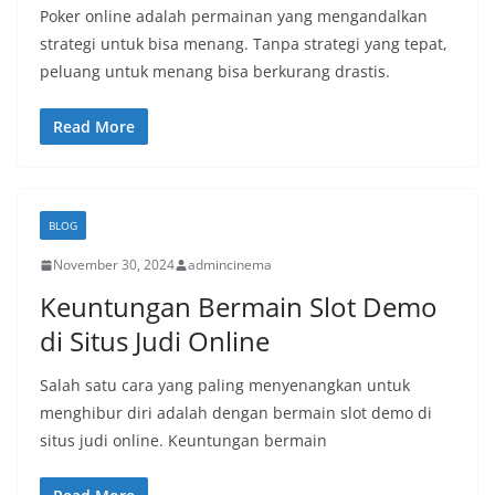
Poker online adalah permainan yang mengandalkan
strategi untuk bisa menang. Tanpa strategi yang tepat,
peluang untuk menang bisa berkurang drastis.
Read More
BLOG
November 30, 2024
admincinema
Keuntungan Bermain Slot Demo
di Situs Judi Online
Salah satu cara yang paling menyenangkan untuk
menghibur diri adalah dengan bermain slot demo di
situs judi online. Keuntungan bermain