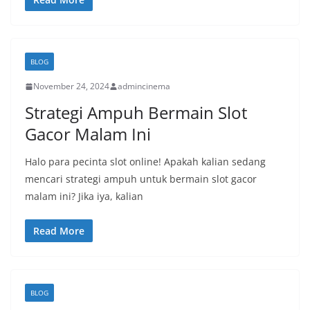
BLOG
November 24, 2024
admincinema
Strategi Ampuh Bermain Slot
Gacor Malam Ini
Halo para pecinta slot online! Apakah kalian sedang
mencari strategi ampuh untuk bermain slot gacor
malam ini? Jika iya, kalian
Read More
BLOG