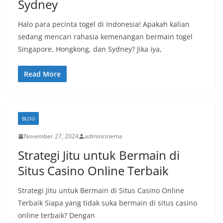
Sydney
Halo para pecinta togel di Indonesia! Apakah kalian
sedang mencari rahasia kemenangan bermain togel
Singapore, Hongkong, dan Sydney? Jika iya,
Read More
BLOG
November 27, 2024
admincinema
Strategi Jitu untuk Bermain di
Situs Casino Online Terbaik
Strategi Jitu untuk Bermain di Situs Casino Online
Terbaik Siapa yang tidak suka bermain di situs casino
online terbaik? Dengan