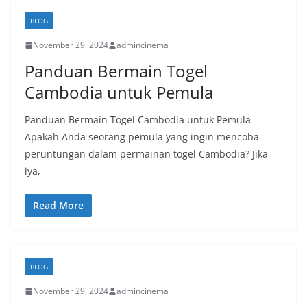
BLOG
November 29, 2024
admincinema
Panduan Bermain Togel
Cambodia untuk Pemula
Panduan Bermain Togel Cambodia untuk Pemula
Apakah Anda seorang pemula yang ingin mencoba
peruntungan dalam permainan togel Cambodia? Jika
iya,
Read More
BLOG
November 29, 2024
admincinema