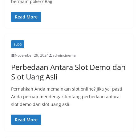
bermain poker? Bagi
Read More
BLOG
November 29, 2024
admincinema
Perbedaan Antara Slot Demo dan
Slot Uang Asli
Pernahkah Anda memainkan slot online? Jika ya, pasti
Anda pernah mendengar tentang perbedaan antara
slot demo dan slot uang asli.
Read More