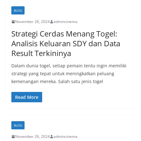
BLOG
November 26, 2024
admincinema
Strategi Cerdas Menang Togel:
Analisis Keluaran SDY dan Data
Result Terkininya
Dalam dunia togel, setiap pemain tentu ingin memiliki
strategi yang tepat untuk meningkatkan peluang
kemenangan mereka. Salah satu jenis togel
Read More
BLOG
November 26, 2024
admincinema