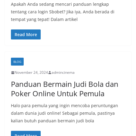
Apakah Anda sedang mencari panduan lengkap
tentang cara login Sbobet? Jika iya, Anda berada di
tempat yang tepat! Dalam artikel
Read More
BLOG
November 24, 2024
admincinema
Panduan Bermain Judi Bola dan
Poker Online Untuk Pemula
Halo para pemula yang ingin mencoba peruntungan
dalam dunia judi online! Sebagai pemula, pastinya
kalian butuh panduan bermain judi bola
Read More