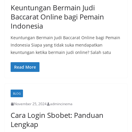
Keuntungan Bermain Judi
Baccarat Online bagi Pemain
Indonesia
Keuntungan Bermain Judi Baccarat Online bagi Pemain
Indonesia Siapa yang tidak suka mendapatkan
keuntungan ketika bermain judi online? Salah satu
Read More
BLOG
November 25, 2024
admincinema
Cara Login Sbobet: Panduan
Lengkap