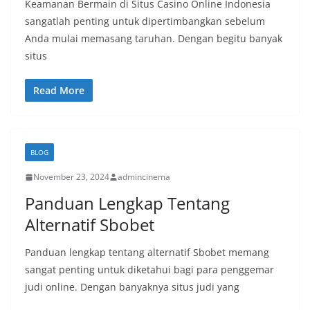
Keamanan Bermain di Situs Casino Online Indonesia
sangatlah penting untuk dipertimbangkan sebelum
Anda mulai memasang taruhan. Dengan begitu banyak
situs
Read More
BLOG
November 23, 2024
admincinema
Panduan Lengkap Tentang
Alternatif Sbobet
Panduan lengkap tentang alternatif Sbobet memang
sangat penting untuk diketahui bagi para penggemar
judi online. Dengan banyaknya situs judi yang