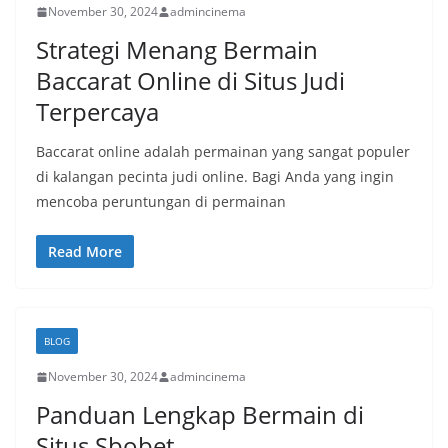
November 30, 2024
admincinema
Strategi Menang Bermain
Baccarat Online di Situs Judi
Terpercaya
Baccarat online adalah permainan yang sangat populer
di kalangan pecinta judi online. Bagi Anda yang ingin
mencoba peruntungan di permainan
Read More
BLOG
November 30, 2024
admincinema
Panduan Lengkap Bermain di
Situs Sbobet