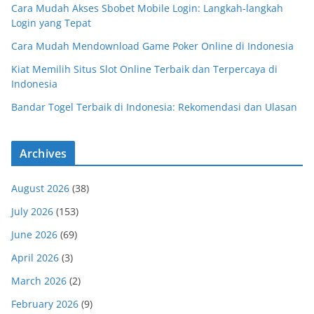
Cara Mudah Akses Sbobet Mobile Login: Langkah-langkah
Login yang Tepat
Cara Mudah Mendownload Game Poker Online di Indonesia
Kiat Memilih Situs Slot Online Terbaik dan Terpercaya di
Indonesia
Bandar Togel Terbaik di Indonesia: Rekomendasi dan Ulasan
Archives
August 2026
(38)
July 2026
(153)
June 2026
(69)
April 2026
(3)
March 2026
(2)
February 2026
(9)