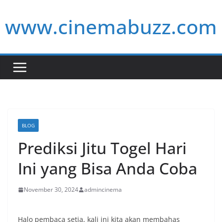
Skip
www.cinemabuzz.com
to
content
BLOG
Prediksi Jitu Togel Hari
Ini yang Bisa Anda Coba
November 30, 2024
admincinema
Halo pembaca setia, kali ini kita akan membahas