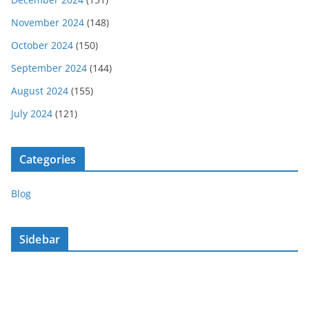
November 2024
(148)
October 2024
(150)
September 2024
(144)
August 2024
(155)
July 2024
(121)
Categories
Blog
Sidebar