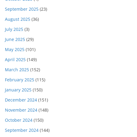
September 2025
(23)
August 2025
(36)
July 2025
(3)
June 2025
(29)
May 2025
(101)
April 2025
(149)
March 2025
(152)
February 2025
(115)
January 2025
(150)
December 2024
(151)
November 2024
(148)
October 2024
(150)
September 2024
(144)