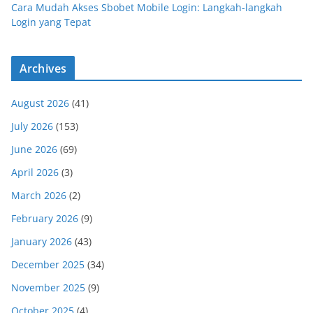
Cara Mudah Akses Sbobet Mobile Login: Langkah-langkah
Login yang Tepat
Archives
August 2026
(41)
July 2026
(153)
June 2026
(69)
April 2026
(3)
March 2026
(2)
February 2026
(9)
January 2026
(43)
December 2025
(34)
November 2025
(9)
October 2025
(4)