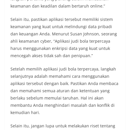
keamanan dan keadilan dalam bertaruh online.”
Selain itu, pastikan aplikasi tersebut memiliki sistem
keamanan yang kuat untuk melindungi data pribadi
dan keuangan Anda. Menurut Susan Johnson, seorang
ahli keamanan cyber, “Aplikasi judi bola terpercaya
harus menggunakan enkripsi data yang kuat untuk
mencegah akses tidak sah dan penipuan.”
Setelah memilih aplikasi judi bola terpercaya, langkah
selanjutnya adalah memahami cara menggunakan
aplikasi tersebut dengan baik. Pastikan Anda membaca
dan memahami semua aturan dan ketentuan yang
berlaku sebelum memulai taruhan. Hal ini akan
membantu Anda menghindari masalah dan konflik di
kemudian hari.
Selain itu, jangan lupa untuk melakukan riset tentang