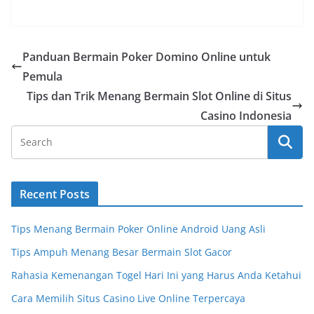
Panduan Bermain Poker Domino Online untuk
Pemula
Tips dan Trik Menang Bermain Slot Online di Situs
Casino Indonesia
Recent Posts
Tips Menang Bermain Poker Online Android Uang Asli
Tips Ampuh Menang Besar Bermain Slot Gacor
Rahasia Kemenangan Togel Hari Ini yang Harus Anda Ketahui
Cara Memilih Situs Casino Live Online Terpercaya