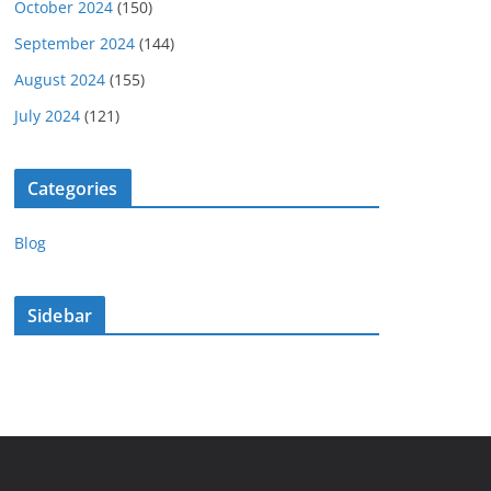
October 2024
(150)
September 2024
(144)
August 2024
(155)
July 2024
(121)
Categories
Blog
Sidebar