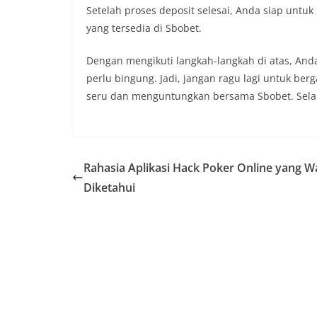
Setelah proses deposit selesai, Anda siap un
yang tersedia di Sbobet.
Dengan mengikuti langkah-langkah di atas, An
perlu bingung. Jadi, jangan ragu lagi untuk be
seru dan menguntungkan bersama Sbobet. Sel
Rahasia Aplikasi Hack Poker Online yang W
Diketahui