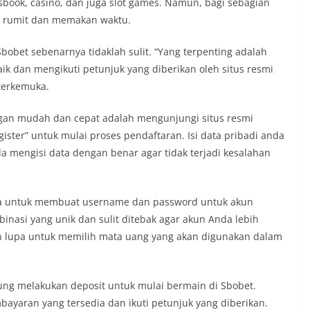
sbook, casino, dan juga slot games. Namun, bagi sebagian
sa rumit dan memakan waktu.
bobet sebenarnya tidaklah sulit. “Yang terpenting adalah
 dan mengikuti petunjuk yang diberikan oleh situs resmi
 terkemuka.
gan mudah dan cepat adalah mengunjungi situs resmi
egister” untuk mulai proses pendaftaran. Isi data pribadi anda
da mengisi data dengan benar agar tidak terjadi kesalahan
nta untuk membuat username dan password untuk akun
nasi yang unik dan sulit ditebak agar akun Anda lebih
gan lupa untuk memilih mata uang yang akan digunakan dalam
ung melakukan deposit untuk mulai bermain di Sbobet.
ayaran yang tersedia dan ikuti petunjuk yang diberikan.