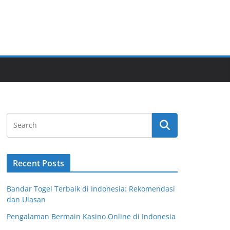
Recent Posts
Bandar Togel Terbaik di Indonesia: Rekomendasi
dan Ulasan
Pengalaman Bermain Kasino Online di Indonesia