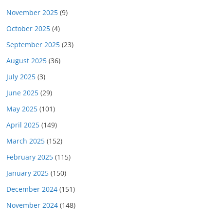
November 2025
(9)
October 2025
(4)
September 2025
(23)
August 2025
(36)
July 2025
(3)
June 2025
(29)
May 2025
(101)
April 2025
(149)
March 2025
(152)
February 2025
(115)
January 2025
(150)
December 2024
(151)
November 2024
(148)