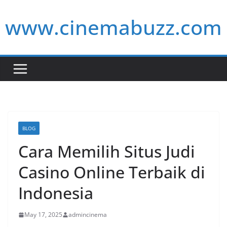
Skip
www.cinemabuzz.com
to
content
BLOG
Cara Memilih Situs Judi
Casino Online Terbaik di
Indonesia
May 17, 2025
admincinema