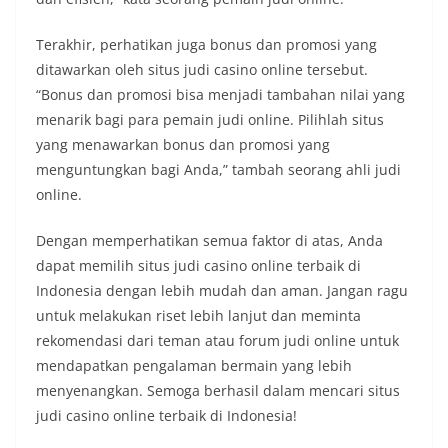
Terakhir, perhatikan juga bonus dan promosi yang
ditawarkan oleh situs judi casino online tersebut.
“Bonus dan promosi bisa menjadi tambahan nilai yang
menarik bagi para pemain judi online. Pilihlah situs
yang menawarkan bonus dan promosi yang
menguntungkan bagi Anda,” tambah seorang ahli judi
online.
Dengan memperhatikan semua faktor di atas, Anda
dapat memilih situs judi casino online terbaik di
Indonesia dengan lebih mudah dan aman. Jangan ragu
untuk melakukan riset lebih lanjut dan meminta
rekomendasi dari teman atau forum judi online untuk
mendapatkan pengalaman bermain yang lebih
menyenangkan. Semoga berhasil dalam mencari situs
judi casino online terbaik di Indonesia!