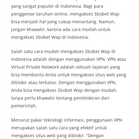
yang sangat populer di Indonesia. Bagi para
penggemar taruhan online, mengakses Sbobet Wap
bisa menjadi hal yang cukup menantang. Namun,
jangan khawatir, karena ada cara mudah untuk
mengakses Sbobet Wap di Indonesia.
Salah satu cara mudah mengakses Sbobet Wap di
Indonesia adalah dengan menggunakan VPN. VPN atau
Virtual Private Network adalah sebuah layanan yang
bisa membantu Anda untuk mengakses situs web yang
diblokir atau terbatas. Dengan menggunakan VPN,
Anda bisa mengakses Sbobet Wap dengan mudah,
tanpa perlu khawatir tentang pemblokiran dari
pemerintah.
Menurut pakar teknologi informasi, penggunaan VPN
merupakan salah satu cara yang efektif untuk
mengakses situs web yang diblokir. “Dengan