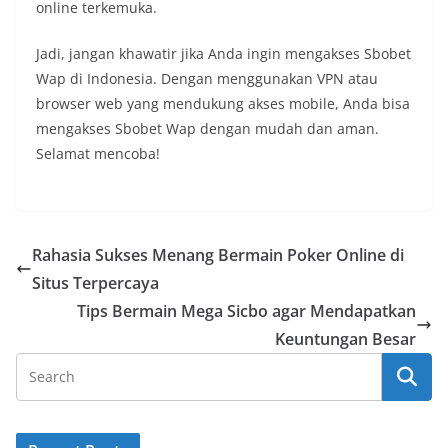
online terkemuka.
Jadi, jangan khawatir jika Anda ingin mengakses Sbobet
Wap di Indonesia. Dengan menggunakan VPN atau
browser web yang mendukung akses mobile, Anda bisa
mengakses Sbobet Wap dengan mudah dan aman.
Selamat mencoba!
Rahasia Sukses Menang Bermain Poker Online di
Situs Terpercaya
Tips Bermain Mega Sicbo agar Mendapatkan
Keuntungan Besar