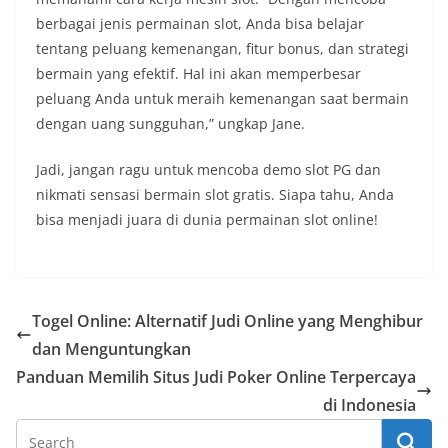
berbagai jenis permainan slot, Anda bisa belajar
tentang peluang kemenangan, fitur bonus, dan strategi
bermain yang efektif. Hal ini akan memperbesar
peluang Anda untuk meraih kemenangan saat bermain
dengan uang sungguhan,” ungkap Jane.
Jadi, jangan ragu untuk mencoba demo slot PG dan
nikmati sensasi bermain slot gratis. Siapa tahu, Anda
bisa menjadi juara di dunia permainan slot online!
Togel Online: Alternatif Judi Online yang Menghibur
dan Menguntungkan
Panduan Memilih Situs Judi Poker Online Terpercaya
di Indonesia