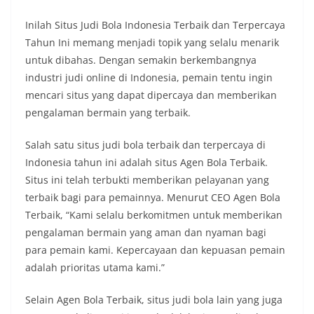
Inilah Situs Judi Bola Indonesia Terbaik dan Terpercaya
Tahun Ini memang menjadi topik yang selalu menarik
untuk dibahas. Dengan semakin berkembangnya
industri judi online di Indonesia, pemain tentu ingin
mencari situs yang dapat dipercaya dan memberikan
pengalaman bermain yang terbaik.
Salah satu situs judi bola terbaik dan terpercaya di
Indonesia tahun ini adalah situs Agen Bola Terbaik.
Situs ini telah terbukti memberikan pelayanan yang
terbaik bagi para pemainnya. Menurut CEO Agen Bola
Terbaik, “Kami selalu berkomitmen untuk memberikan
pengalaman bermain yang aman dan nyaman bagi
para pemain kami. Kepercayaan dan kepuasan pemain
adalah prioritas utama kami.”
Selain Agen Bola Terbaik, situs judi bola lain yang juga