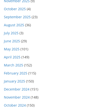
November 2025
(9)
October 2025
(4)
September 2025
(23)
August 2025
(36)
July 2025
(3)
June 2025
(29)
May 2025
(101)
April 2025
(149)
March 2025
(152)
February 2025
(115)
January 2025
(150)
December 2024
(151)
November 2024
(148)
October 2024
(150)