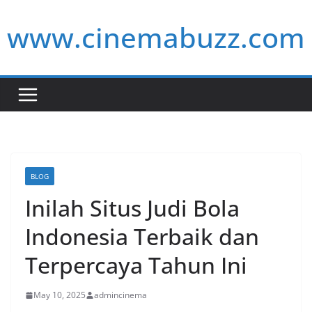
Skip
www.cinemabuzz.com
to
content
BLOG
Inilah Situs Judi Bola
Indonesia Terbaik dan
Terpercaya Tahun Ini
May 10, 2025
admincinema