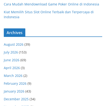
Cara Mudah Mendownload Game Poker Online di Indonesia
Kiat Memilih Situs Slot Online Terbaik dan Terpercaya di
Indonesia
Archives
August 2026
(39)
July 2026
(153)
June 2026
(69)
April 2026
(3)
March 2026
(2)
February 2026
(9)
January 2026
(43)
December 2025
(34)