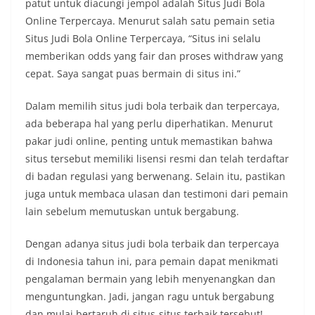
patut untuk diacungi jempol adalah Situs Judi Bola
Online Terpercaya. Menurut salah satu pemain setia
Situs Judi Bola Online Terpercaya, “Situs ini selalu
memberikan odds yang fair dan proses withdraw yang
cepat. Saya sangat puas bermain di situs ini.”
Dalam memilih situs judi bola terbaik dan terpercaya,
ada beberapa hal yang perlu diperhatikan. Menurut
pakar judi online, penting untuk memastikan bahwa
situs tersebut memiliki lisensi resmi dan telah terdaftar
di badan regulasi yang berwenang. Selain itu, pastikan
juga untuk membaca ulasan dan testimoni dari pemain
lain sebelum memutuskan untuk bergabung.
Dengan adanya situs judi bola terbaik dan terpercaya
di Indonesia tahun ini, para pemain dapat menikmati
pengalaman bermain yang lebih menyenangkan dan
menguntungkan. Jadi, jangan ragu untuk bergabung
dan mulai bertaruh di situs-situs terbaik tersebut!