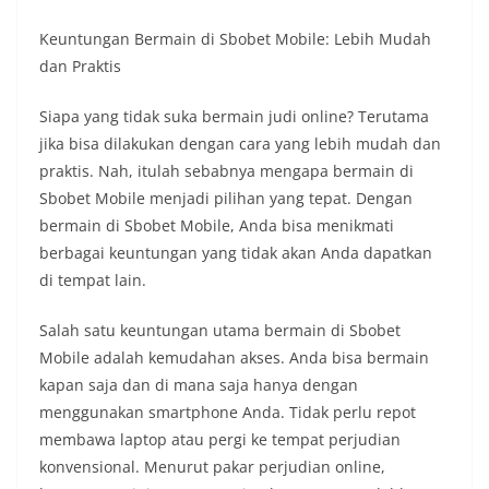
Keuntungan Bermain di Sbobet Mobile: Lebih Mudah
dan Praktis
Siapa yang tidak suka bermain judi online? Terutama
jika bisa dilakukan dengan cara yang lebih mudah dan
praktis. Nah, itulah sebabnya mengapa bermain di
Sbobet Mobile menjadi pilihan yang tepat. Dengan
bermain di Sbobet Mobile, Anda bisa menikmati
berbagai keuntungan yang tidak akan Anda dapatkan
di tempat lain.
Salah satu keuntungan utama bermain di Sbobet
Mobile adalah kemudahan akses. Anda bisa bermain
kapan saja dan di mana saja hanya dengan
menggunakan smartphone Anda. Tidak perlu repot
membawa laptop atau pergi ke tempat perjudian
konvensional. Menurut pakar perjudian online,