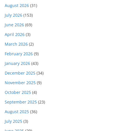
August 2026
(31)
July 2026
(153)
June 2026
(69)
April 2026
(3)
March 2026
(2)
February 2026
(9)
January 2026
(43)
December 2025
(34)
November 2025
(9)
October 2025
(4)
September 2025
(23)
August 2025
(36)
July 2025
(3)
June 2025
(29)