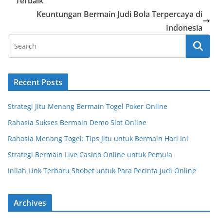
Terbaik
Keuntungan Bermain Judi Bola Terpercaya di
Indonesia
Recent Posts
Strategi Jitu Menang Bermain Togel Poker Online
Rahasia Sukses Bermain Demo Slot Online
Rahasia Menang Togel: Tips Jitu untuk Bermain Hari Ini
Strategi Bermain Live Casino Online untuk Pemula
Inilah Link Terbaru Sbobet untuk Para Pecinta Judi Online
Archives