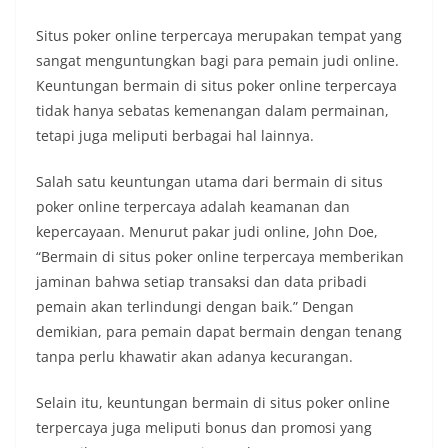
Situs poker online terpercaya merupakan tempat yang
sangat menguntungkan bagi para pemain judi online.
Keuntungan bermain di situs poker online terpercaya
tidak hanya sebatas kemenangan dalam permainan,
tetapi juga meliputi berbagai hal lainnya.
Salah satu keuntungan utama dari bermain di situs
poker online terpercaya adalah keamanan dan
kepercayaan. Menurut pakar judi online, John Doe,
“Bermain di situs poker online terpercaya memberikan
jaminan bahwa setiap transaksi dan data pribadi
pemain akan terlindungi dengan baik.” Dengan
demikian, para pemain dapat bermain dengan tenang
tanpa perlu khawatir akan adanya kecurangan.
Selain itu, keuntungan bermain di situs poker online
terpercaya juga meliputi bonus dan promosi yang