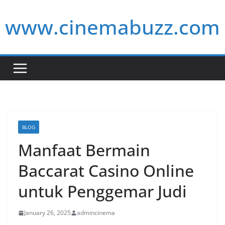
Skip
www.cinemabuzz.com
to
content
BLOG
Manfaat Bermain
Baccarat Casino Online
untuk Penggemar Judi
January 26, 2025
admincinema