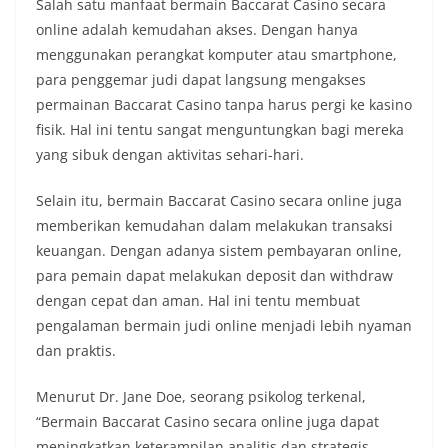
Salah satu manfaat bermain Baccarat Casino secara
online adalah kemudahan akses. Dengan hanya
menggunakan perangkat komputer atau smartphone,
para penggemar judi dapat langsung mengakses
permainan Baccarat Casino tanpa harus pergi ke kasino
fisik. Hal ini tentu sangat menguntungkan bagi mereka
yang sibuk dengan aktivitas sehari-hari.
Selain itu, bermain Baccarat Casino secara online juga
memberikan kemudahan dalam melakukan transaksi
keuangan. Dengan adanya sistem pembayaran online,
para pemain dapat melakukan deposit dan withdraw
dengan cepat dan aman. Hal ini tentu membuat
pengalaman bermain judi online menjadi lebih nyaman
dan praktis.
Menurut Dr. Jane Doe, seorang psikolog terkenal,
“Bermain Baccarat Casino secara online juga dapat
meningkatkan keterampilan analitis dan strategis