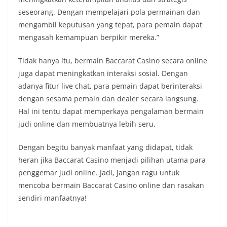
seseorang. Dengan mempelajari pola permainan dan
mengambil keputusan yang tepat, para pemain dapat
mengasah kemampuan berpikir mereka.”
Tidak hanya itu, bermain Baccarat Casino secara online
juga dapat meningkatkan interaksi sosial. Dengan
adanya fitur live chat, para pemain dapat berinteraksi
dengan sesama pemain dan dealer secara langsung.
Hal ini tentu dapat memperkaya pengalaman bermain
judi online dan membuatnya lebih seru.
Dengan begitu banyak manfaat yang didapat, tidak
heran jika Baccarat Casino menjadi pilihan utama para
penggemar judi online. Jadi, jangan ragu untuk
mencoba bermain Baccarat Casino online dan rasakan
sendiri manfaatnya!