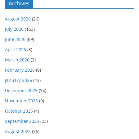
Archives
August 2026
(26)
July 2026
(153)
June 2026
(69)
April 2026
(3)
March 2026
(2)
February 2026
(9)
January 2026
(43)
December 2025
(34)
November 2025
(9)
October 2025
(4)
September 2025
(23)
August 2025
(36)