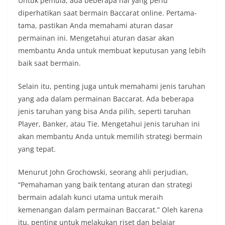
Untuk pemula, ada beberapa hal yang perlu
diperhatikan saat bermain Baccarat online. Pertama-
tama, pastikan Anda memahami aturan dasar
permainan ini. Mengetahui aturan dasar akan
membantu Anda untuk membuat keputusan yang lebih
baik saat bermain.
Selain itu, penting juga untuk memahami jenis taruhan
yang ada dalam permainan Baccarat. Ada beberapa
jenis taruhan yang bisa Anda pilih, seperti taruhan
Player, Banker, atau Tie. Mengetahui jenis taruhan ini
akan membantu Anda untuk memilih strategi bermain
yang tepat.
Menurut John Grochowski, seorang ahli perjudian,
“Pemahaman yang baik tentang aturan dan strategi
bermain adalah kunci utama untuk meraih
kemenangan dalam permainan Baccarat.” Oleh karena
itu, penting untuk melakukan riset dan belajar