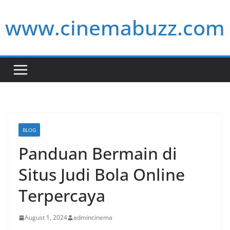
Skip
www.cinemabuzz.com
to
content
BLOG
Panduan Bermain di
Situs Judi Bola Online
Terpercaya
August 1, 2024
admincinema