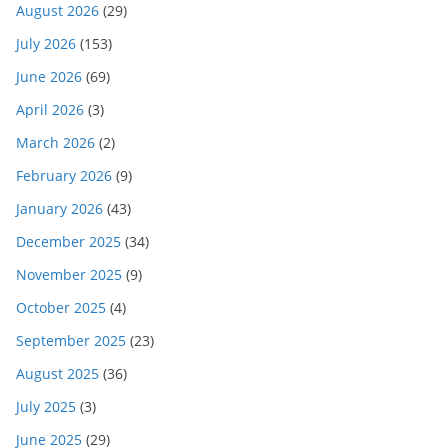
August 2026
(29)
July 2026
(153)
June 2026
(69)
April 2026
(3)
March 2026
(2)
February 2026
(9)
January 2026
(43)
December 2025
(34)
November 2025
(9)
October 2025
(4)
September 2025
(23)
August 2025
(36)
July 2025
(3)
June 2025
(29)