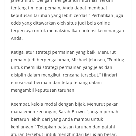
Jane Smith, “Dengan mengetahui informasi terkini
tentang tim dan pemain, Anda dapat membuat
keputusan taruhan yang lebih cerdas.” Perhatikan juga
odds yang ditawarkan oleh situs judi bola online
terpercaya untuk memaksimalkan potensi kemenangan
Anda.
Ketiga, atur strategi permainan yang baik. Menurut
pemain judi berpengalaman, Michael Johnson, “Penting
untuk memiliki strategi permainan yang jelas dan
disiplin dalam mengikuti rencana tersebut.” Hindari
emosi saat bermain dan tetap tenang dalam
mengambil keputusan taruhan.
Keempat, kelola modal dengan bijak. Menurut pakar
manajemen keuangan, Sarah Brown, “Jangan pernah
bertaruh lebih dari yang Anda mampu untuk
kehilangan.” Tetapkan batasan taruhan dan patuhi
aturan tersebut untuk menghindari kerugian besar.