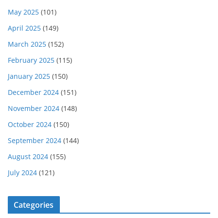
May 2025
(101)
April 2025
(149)
March 2025
(152)
February 2025
(115)
January 2025
(150)
December 2024
(151)
November 2024
(148)
October 2024
(150)
September 2024
(144)
August 2024
(155)
July 2024
(121)
Categories