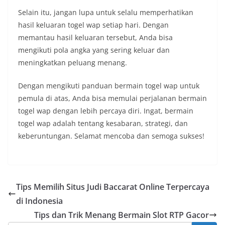
Selain itu, jangan lupa untuk selalu memperhatikan
hasil keluaran togel wap setiap hari. Dengan
memantau hasil keluaran tersebut, Anda bisa
mengikuti pola angka yang sering keluar dan
meningkatkan peluang menang.
Dengan mengikuti panduan bermain togel wap untuk
pemula di atas, Anda bisa memulai perjalanan bermain
togel wap dengan lebih percaya diri. Ingat, bermain
togel wap adalah tentang kesabaran, strategi, dan
keberuntungan. Selamat mencoba dan semoga sukses!
Tips Memilih Situs Judi Baccarat Online Terpercaya
di Indonesia
Tips dan Trik Menang Bermain Slot RTP Gacor