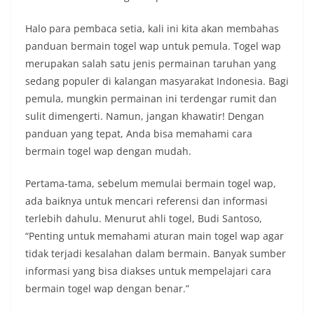
Halo para pembaca setia, kali ini kita akan membahas
panduan bermain togel wap untuk pemula. Togel wap
merupakan salah satu jenis permainan taruhan yang
sedang populer di kalangan masyarakat Indonesia. Bagi
pemula, mungkin permainan ini terdengar rumit dan
sulit dimengerti. Namun, jangan khawatir! Dengan
panduan yang tepat, Anda bisa memahami cara
bermain togel wap dengan mudah.
Pertama-tama, sebelum memulai bermain togel wap,
ada baiknya untuk mencari referensi dan informasi
terlebih dahulu. Menurut ahli togel, Budi Santoso,
“Penting untuk memahami aturan main togel wap agar
tidak terjadi kesalahan dalam bermain. Banyak sumber
informasi yang bisa diakses untuk mempelajari cara
bermain togel wap dengan benar.”