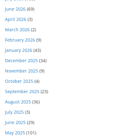
June 2026
(69)
April 2026
(3)
March 2026
(2)
February 2026
(9)
January 2026
(43)
December 2025
(34)
November 2025
(9)
October 2025
(4)
September 2025
(23)
August 2025
(36)
July 2025
(3)
June 2025
(29)
May 2025
(101)