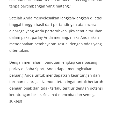
tanpa pertimbangan yang matang.”
Setelah Anda menyelesaikan langkah-langkah di atas,
tinggal tunggu hasil dari pertandingan atau acara
olahraga yang Anda pertaruhkan. Jika semua taruhan
dalam paket parlay Anda menang, maka Anda akan
mendapatkan pembayaran sesuai dengan odds yang
ditentukan.
Dengan memahami panduan lengkap cara pasang
parlay di Saba Sport, Anda dapat meningkatkan
peluang Anda untuk mendapatkan keuntungan dari
taruhan olahraga. Namun, tetap ingat untuk bertaruh
dengan bijak dan tidak terlalu tergiur dengan potensi
keuntungan besar. Selamat mencoba dan semoga
sukses!