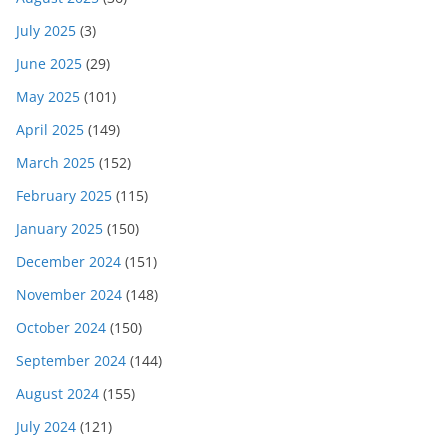
July 2025
(3)
June 2025
(29)
May 2025
(101)
April 2025
(149)
March 2025
(152)
February 2025
(115)
January 2025
(150)
December 2024
(151)
November 2024
(148)
October 2024
(150)
September 2024
(144)
August 2024
(155)
July 2024
(121)