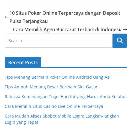
10 Situs Poker Online Terpercaya dengan Deposit
Pulsa Terjangkau
Cara Memilih Agen Baccarat Terbaik di Indonesia
Recent Posts
Tips Menang Bermain Poker Online Android Uang Asli
Tips Ampuh Menang Besar Bermain Slot Gacor
Rahasia Kemenangan Togel Hari Ini yang Harus Anda Ketahui
Cara Memilih Situs Casino Live Online Terpercaya
Cara Mudah Akses Sbobet Mobile Login: Langkah-langkah
Login yang Tepat