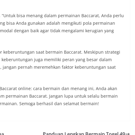
on, “Untuk bisa menang dalam permainan Baccarat, Anda perlu
i yang bisa Anda gunakan adalah mengikuti pola permainan
a modal dengan baik agar tidak mengalami kerugian yang
or keberuntungan saat bermain Baccarat. Meskipun strategi
 keberuntungan juga memiliki peran yang besar dalam
, jangan pernah meremehkan faktor keberuntungan saat
Baccarat online: cara bermain dan menang ini, Anda akan
 permainan Baccarat. Jangan lupa untuk selalu bermain
ermainan. Semoga berhasil dan selamat bermain!
na
Panduan Lengkap Bermain Togel 49