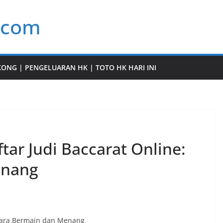
.com
KONG | PENGELUARAN HK | TOTO HK HARI INI
ar Judi Baccarat Online:
enang
 Cara Bermain dan Menang