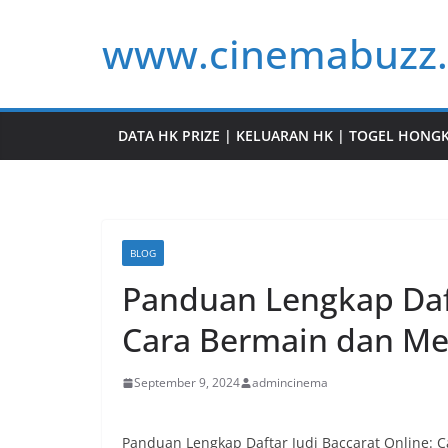
Skip
www.cinemabuzz
to
content
DATA HK PRIZE | KELUARAN HK | TOGEL HONG
BLOG
Panduan Lengkap Daft
Cara Bermain dan M
September 9, 2024
admincinema
Panduan Lengkap Daftar Judi Baccarat Online: