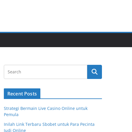
Recent Posts
Strategi Bermain Live Casino Online untuk
Pemula
Inilah Link Terbaru Sbobet untuk Para Pecinta
Judi Online