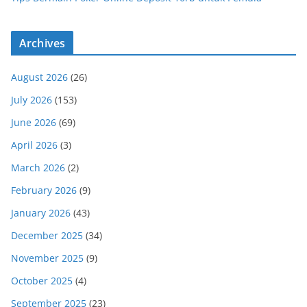
Archives
August 2026
(26)
July 2026
(153)
June 2026
(69)
April 2026
(3)
March 2026
(2)
February 2026
(9)
January 2026
(43)
December 2025
(34)
November 2025
(9)
October 2025
(4)
September 2025
(23)