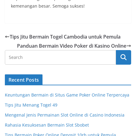
kemenangan besar. Semoga sukses!
Tips Jitu Bermain Togel Cambodia untuk Pemula
Panduan Bermain Video Poker di Kasino Online
Recent Posts
Keuntungan Bermain di Situs Game Poker Online Terpercaya
Tips Jitu Menang Togel 49
Mengenal Jenis Permainan Slot Online di Casino Indonesia
Rahasia Kesuksesan Bermain Slot Sbobet
Tips Bermain Poker Online Deposit 10rb untuk Pemula