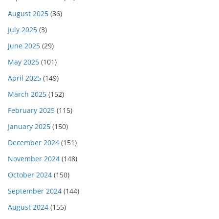
August 2025
(36)
July 2025
(3)
June 2025
(29)
May 2025
(101)
April 2025
(149)
March 2025
(152)
February 2025
(115)
January 2025
(150)
December 2024
(151)
November 2024
(148)
October 2024
(150)
September 2024
(144)
August 2024
(155)