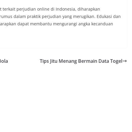
erkait perjudian online di Indonesia, diharapkan
erumus dalam praktik perjudian yang merugikan. Edukasi dan
iharapkan dapat membantu mengurangi angka kecanduan
Bola
Tips Jitu Menang Bermain Data Togel