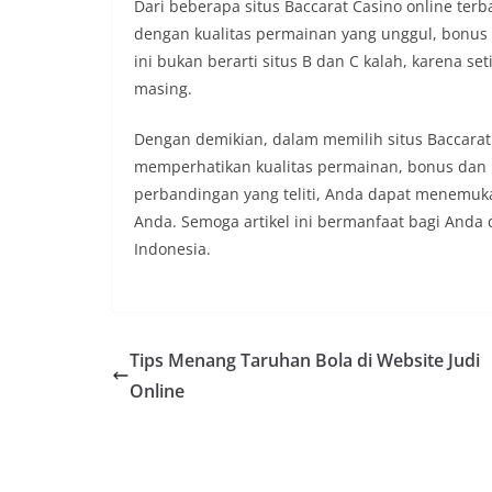
Dari beberapa situs Baccarat Casino online terb
dengan kualitas permainan yang unggul, bonus
ini bukan berarti situs B dan C kalah, karena s
masing.
Dengan demikian, dalam memilih situs Baccarat 
memperhatikan kualitas permainan, bonus dan 
perbandingan yang teliti, Anda dapat menemuka
Anda. Semoga artikel ini bermanfaat bagi Anda d
Indonesia.
Tips Menang Taruhan Bola di Website Judi
Online