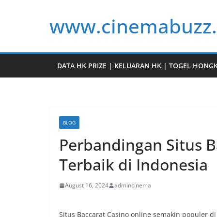
Skip
www.cinemabuzz
to
content
DATA HK PRIZE | KELUARAN HK | TOGEL HONG
BLOG
Perbandingan Situs B
Terbaik di Indonesia
August 16, 2024
admincinema
Situs Baccarat Casino online semakin populer 