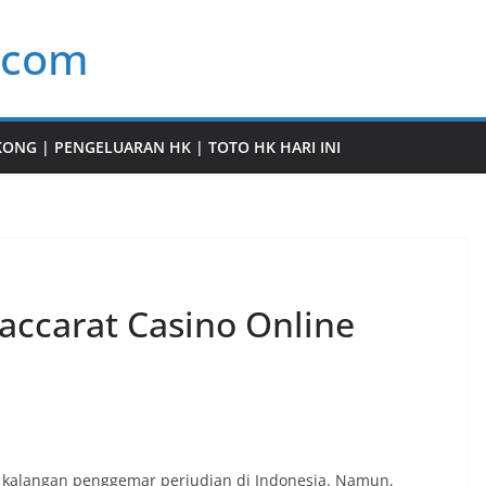
.com
KONG | PENGELUARAN HK | TOTO HK HARI INI
accarat Casino Online
di kalangan penggemar perjudian di Indonesia. Namun,