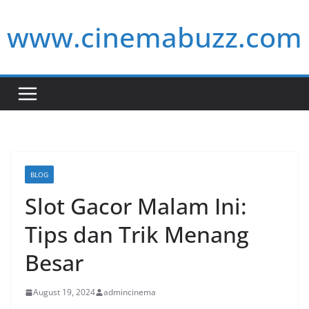
Skip
www.cinemabuzz.com
to
content
BLOG
Slot Gacor Malam Ini:
Tips dan Trik Menang
Besar
August 19, 2024
admincinema