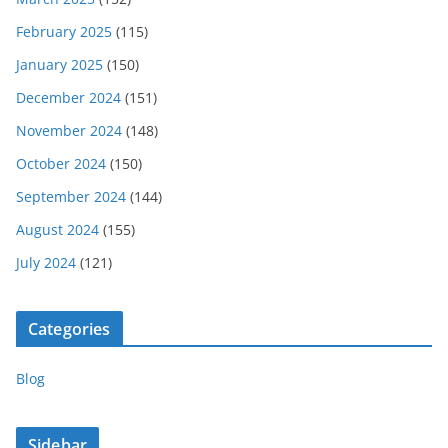
February 2025
(115)
January 2025
(150)
December 2024
(151)
November 2024
(148)
October 2024
(150)
September 2024
(144)
August 2024
(155)
July 2024
(121)
Categories
Blog
Sidebar