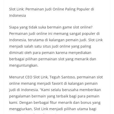
Slot Link: Permainan Judi Online Paling Populer di
Indonesia
Siapa yang tidak suka bermain game slot online?
Permainan judi online ini memang sangat populer di
Indonesia, terutama di kalangan pemain judi. Slot Link
menjadi salah satu situs judi online yang paling
diminati oleh para pemain karena menyediakan
berbagai pilihan permainan slot yang menarik dan
menguntungkan.
Menurut CEO Slot Link, Teguh Santoso, permainan slot
online memang menjadi favorit di kalangan pemain
judi di Indonesia. “Kami selalu berusaha memberikan
pengalaman bermain yang terbaik bagi para pemain
kami. Dengan berbagai fitur menarik dan bonus yang
menggiurkan, Slot Link menjadi pilihan utama bagi