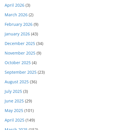
April 2026
(3)
March 2026
(2)
February 2026
(9)
January 2026
(43)
December 2025
(34)
November 2025
(9)
October 2025
(4)
September 2025
(23)
August 2025
(36)
July 2025
(3)
June 2025
(29)
May 2025
(101)
April 2025
(149)
March 2025
(152)