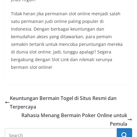
Tidak heran jika permainan slot online menjadi salah
satu permainan judi online paling populer di
Indonesia. Dengan berbagai keuntungan dan
kemudahan akses yang ditawarkan, para pemain
semakin tertarik untuk mencoba peruntungan mereka
di dunia slot online. Jadi, tunggu apalagi? Segera
bergabung dengan Slot Link dan nikmati serunya
bermain slot online!
Keuntungan Bermain Togel di Situs Resmi dan
Terpercaya
Rahasia Menang Bermain Poker Online untuk
Pemula