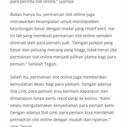
para pecinta slot online,” ujarnya.
Bukan hanya itu, permainan slot online juga
menawarkan kesempatan untuk mendapatkan
keuntungan besar dengan modal yang relatif kecil. Hal
ini lah yang membuat permainan slot online semakin
diminati oleh para pemain judi. “Dengan jackpot yang
besar dan peluang menang yang tinggi, tidak heran jika
permainan slot online menjadi pilihan utama bagi para
pemain,” tambah Teguh.
Selain itu, permainan slot online juga memberikan
kemudahan akses bagi para pemain. Dengan adanya
Slot Link, para pemain bisa bermain kapanpun dan
dimanapun tanpa perlu repot pergi ke kasino. “Kami
selalu mengutamakan kenyamanan para pemain kami.
Dengan adanya Slot Link, para pemain bisa menikmati
permainan slot online dengan mudah dan nyaman,”
jelas Teguh.