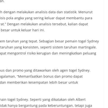
an.
lah dengan melakukan analisis data dan statistik. Menurut
lisis pola angka yang sering keluar dapat membantu para
t.” Dengan melakukan analisis tersebut, kalian dapat
esar untuk keluar hari ini.
tem taruhan yang tepat. Sebagian besar pemain togel Sydney
ruhan yang konsisten, seperti sistem taruhan martingale.
apat mengontrol risiko kerugian dan meningkatkan peluang
nus dan promo yang ditawarkan oleh agen togel Sydney.
engalaman, “Memanfaatkan bonus dan promo dapat
dan memberikan kesempatan lebih besar untuk
main togel Sydney. Seperti yang dikatakan oleh Albert
tidak hanya bergantung pada keberuntungan, tetapi juga