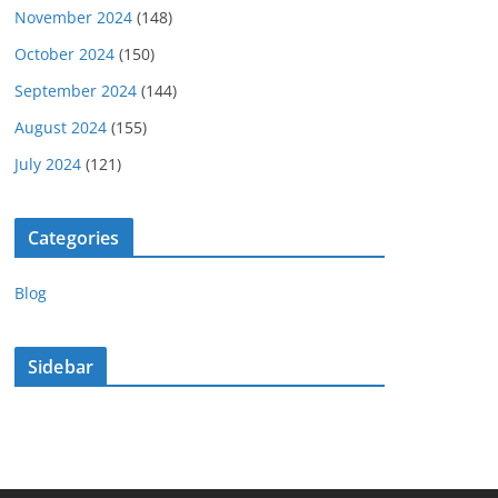
November 2024
(148)
October 2024
(150)
September 2024
(144)
August 2024
(155)
July 2024
(121)
Categories
Blog
Sidebar