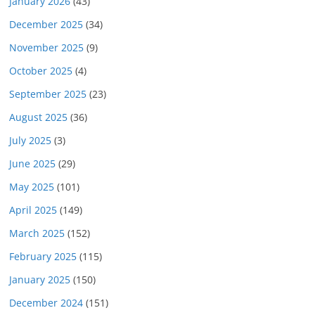
January 2026
(43)
December 2025
(34)
November 2025
(9)
October 2025
(4)
September 2025
(23)
August 2025
(36)
July 2025
(3)
June 2025
(29)
May 2025
(101)
April 2025
(149)
March 2025
(152)
February 2025
(115)
January 2025
(150)
December 2024
(151)