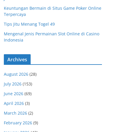
Keuntungan Bermain di Situs Game Poker Online
Terpercaya
Tips Jitu Menang Togel 49
Mengenal Jenis Permainan Slot Online di Casino
Indonesia
Archives
August 2026
(28)
July 2026
(153)
June 2026
(69)
April 2026
(3)
March 2026
(2)
February 2026
(9)