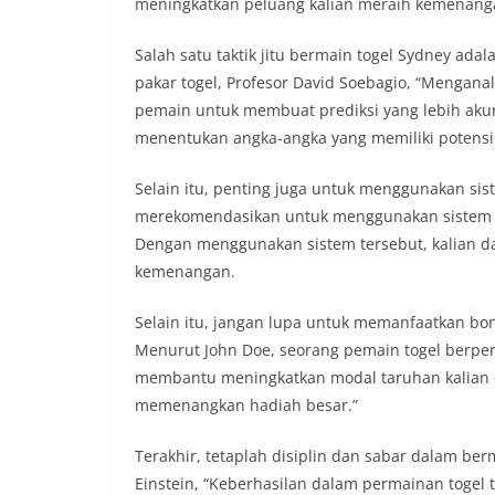
meningkatkan peluang kalian meraih kemenang
Salah satu taktik jitu bermain togel Sydney ada
pakar togel, Profesor David Soebagio, “Mengana
pemain untuk membuat prediksi yang lebih akura
menentukan angka-angka yang memiliki potensi b
Selain itu, penting juga untuk menggunakan sis
merekomendasikan untuk menggunakan sistem ta
Dengan menggunakan sistem tersebut, kalian d
kemenangan.
Selain itu, jangan lupa untuk memanfaatkan bo
Menurut John Doe, seorang pemain togel berp
membantu meningkatkan modal taruhan kalian 
memenangkan hadiah besar.”
Terakhir, tetaplah disiplin dan sabar dalam ber
Einstein, “Keberhasilan dalam permainan togel 