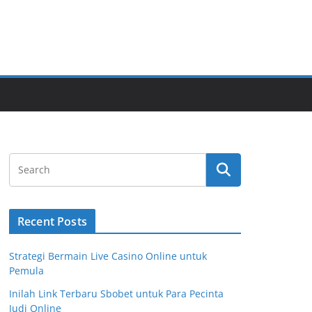
Recent Posts
Strategi Bermain Live Casino Online untuk
Pemula
Inilah Link Terbaru Sbobet untuk Para Pecinta
Judi Online