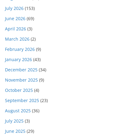
July 2026
(153)
June 2026
(69)
April 2026
(3)
March 2026
(2)
February 2026
(9)
January 2026
(43)
December 2025
(34)
November 2025
(9)
October 2025
(4)
September 2025
(23)
August 2025
(36)
July 2025
(3)
June 2025
(29)