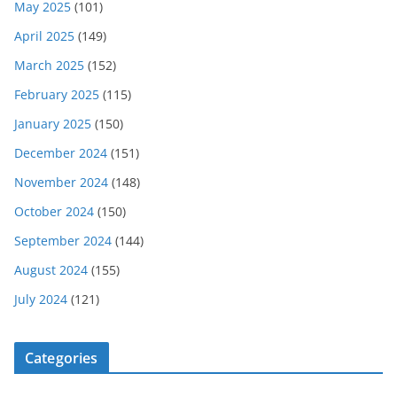
May 2025
(101)
April 2025
(149)
March 2025
(152)
February 2025
(115)
January 2025
(150)
December 2024
(151)
November 2024
(148)
October 2024
(150)
September 2024
(144)
August 2024
(155)
July 2024
(121)
Categories